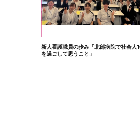
新人看護職員の歩み「北部病院で社会人1
を過ごして思うこと」
投
稿
ナ
ビ
ゲ
ー
シ
ョ
ン