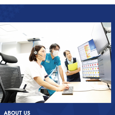
2027年卒内定者向けページを更新しました
昭和医科大学病院・昭和医科
2026.07.06
大学病院附属東病院
新人看護職員の1日
昭和医科大学藤が丘病院・リ
2026.07.03
ハビリ病院
新人看護職員研修 ～吸引・酸素療法～
2026.07.01
昭和医科大学江東豊洲病院
５月の新人研修の様子をお伝えします
昭和医科大学病院・昭和医科
2026.07.01
大学病院附属東病院
2027年卒内定者向けページを更新しました
ABOUT US