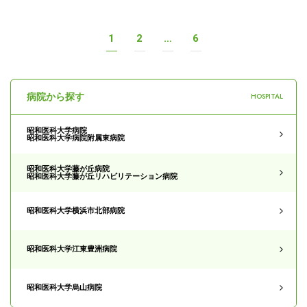
投
1
2
…
6
稿
ナ
ビ
ゲ
ー
病院から探す
HOSPITAL
シ
ョ
ン
昭和医科大学病院
昭和医科大学病院附属東病院
昭和医科大学藤が丘病院
昭和医科大学藤が丘リハビリテーション病院
昭和医科大学横浜市北部病院
昭和医科大学江東豊洲病院
昭和医科大学烏山病院