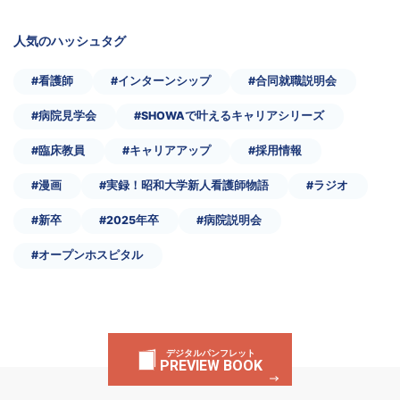
人気のハッシュタグ
#看護師
#インターンシップ
#合同就職説明会
#病院見学会
#SHOWAで叶えるキャリアシリーズ
#臨床教員
#キャリアアップ
#採用情報
#漫画
#実録！昭和大学新人看護師物語
#ラジオ
#新卒
#2025年卒
#病院説明会
#オープンホスピタル
デジタルパンフレット
PREVIEW BOOK